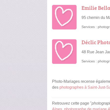
Emilie Bell
95 chemin du M
Services :
photogr
Déclic Pho
48 Rue Jean Jau
Services :
photogr
Photo-Mariages recense égalemen
des
photographes à Saint-Just-S
Retrouvez cette page "
photograp
Alpes
,
photographe de mariage 