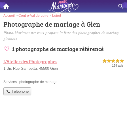
Accueil
>
Centre-Val de Loire
>
Loiret
Photographe de mariage à Gien
Photo-Mariages.net vous propose la liste des
photographes de mariage
giennois
.
1 photographe de mariage référencé
L'Atelier des Photographes
5,0 étoiles sur 5
159 avis
1 Bis Rue Gambetta, 45500 Gien
Services :
photographe de mariage
Téléphone