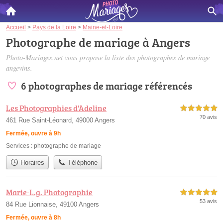
Accueil
>
Pays de la Loire
>
Maine-et-Loire
Photographe de mariage à Angers
Photo-Mariages.net vous propose la liste des
photographes de mariage
angevins
.
6 photographes de mariage référencés
Les Photographies d'Adeline
5,0 étoiles sur 5
70 avis
461 Rue Saint-Léonard, 49000 Angers
Fermée, ouvre à 9h
Services :
photographe de mariage
Horaires
Téléphone
Marie-L.g. Photographie
5,0 étoiles sur 5
53 avis
84 Rue Lionnaise, 49100 Angers
Fermée, ouvre à 8h