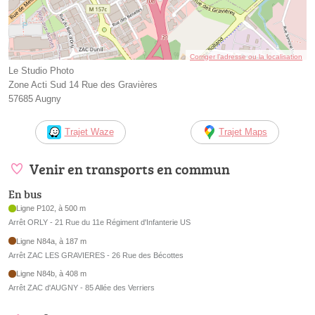
Corriger l’adresse ou la localisation
Le Studio Photo
Zone Acti Sud 14 Rue des Gravières
57685 Augny
Trajet Waze
Trajet Maps
Venir en transports en commun
En bus
Ligne P102, à 500 m
Arrêt ORLY - 21 Rue du 11e Régiment d'Infanterie US
Ligne N84a, à 187 m
Arrêt ZAC LES GRAVIERES - 26 Rue des Bécottes
Ligne N84b, à 408 m
Arrêt ZAC d'AUGNY - 85 Allée des Verriers