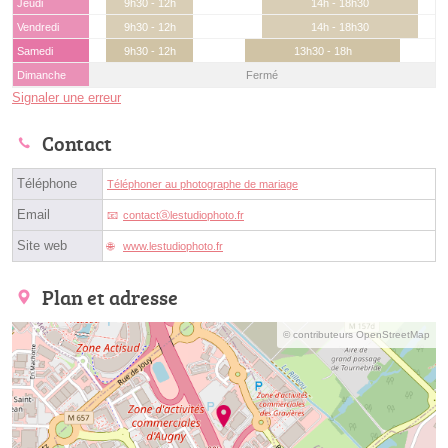
Jeudi
9h30 - 12h
14h - 18h30
Vendredi
9h30 - 12h
14h - 18h30
Samedi
9h30 - 12h
13h30 - 18h
Dimanche
Fermé
Signaler une erreur
Contact
Téléphone
Téléphoner au photographe de mariage
Email
contactⓐlestudiophoto.fr
Site web
www.lestudiophoto.fr
Plan et adresse
© contributeurs OpenStreetMap