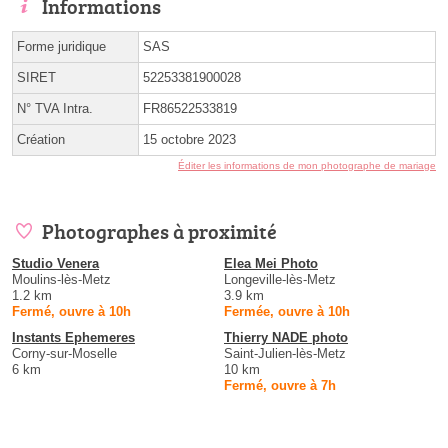
Informations
Forme juridique
SAS
SIRET
52253381900028
N° TVA Intra.
FR86522533819
Création
15 octobre 2023
Éditer les informations de mon photographe de mariage
Photographes à proximité
Studio Venera
Elea Mei Photo
Moulins-lès-Metz
Longeville-lès-Metz
1.2 km
3.9 km
Fermé, ouvre à 10h
Fermée, ouvre à 10h
Instants Ephemeres
Thierry NADE photo
Corny-sur-Moselle
Saint-Julien-lès-Metz
6 km
10 km
Fermé, ouvre à 7h