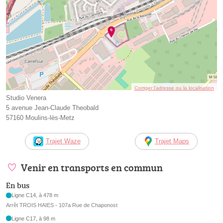
Corriger l’adresse ou la localisation
Studio Venera
5 avenue Jean-Claude Theobald
57160 Moulins-lès-Metz
Trajet Waze
Trajet Maps
Venir en transports en commun
En bus
Ligne C14, à 478 m
Arrêt TROIS HAIES - 107a Rue de Chaponost
Ligne C17, à 98 m