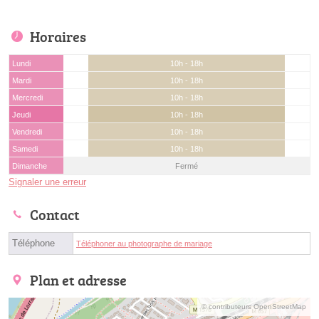
Horaires
Lundi
10h - 18h
Mardi
10h - 18h
Mercredi
10h - 18h
Jeudi
10h - 18h
Vendredi
10h - 18h
Samedi
10h - 18h
Dimanche
Fermé
Signaler une erreur
Contact
Téléphone
Téléphoner au photographe de mariage
Plan et adresse
© contributeurs OpenStreetMap