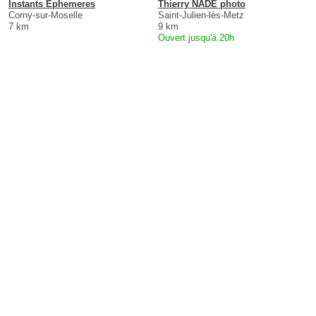
Instants Ephemeres
Thierry NADE photo
Corny-sur-Moselle
Saint-Julien-lès-Metz
7 km
9 km
Ouvert jusqu'à 20h