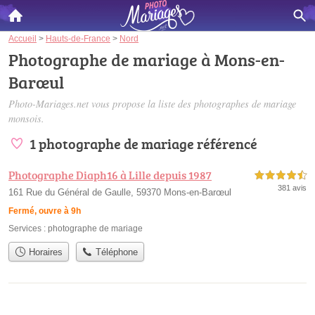
Accueil
>
Hauts-de-France
>
Nord
Photographe de mariage à Mons-en-
Barœul
Photo-Mariages.net vous propose la liste des
photographes de mariage
monsois
.
1 photographe de mariage référencé
Photographe Diaph16 à Lille depuis 1987
4,5 étoiles sur 5
381 avis
161 Rue du Général de Gaulle, 59370 Mons-en-Barœul
Fermé, ouvre à 9h
Services :
photographe de mariage
Horaires
Téléphone