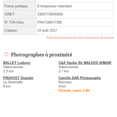
Forme juridique
Entrepreneur individuel
SIRET
33057730500056
N° TVA Intra.
FR47330577305
Création
24 août 2017
Éditer les informations de mon photographe de mariage
Photographes à proximité
BALLET Ludovic
S&A Studio By WALEED AHMAR
Valenciennes
Valenciennes
3.3 km
3.7 km
PRUVOST Quentin
Camille DAR Photographe
La Sentinelle
Raismes
8 km
9 km
Fermée, ouvre à 8h