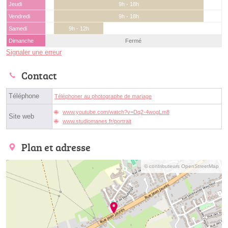
Jeudi
9h - 18h
Vendredi
9h - 18h
Samedi
9h - 12h
Dimanche
Fermé
Signaler une erreur
Contact
Téléphone
Téléphoner au photographe de mariage
www.youtube.com/watch?v=Dq2-4wogLm8
Site web
www.studiomanes.fr/portrait
Plan et adresse
© contributeurs OpenStreetMap