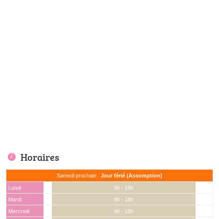
Horaires
Samedi prochain :
Jour férié (Assomption)
Lundi
9h - 18h
Mardi
9h - 18h
Mercredi
9h - 18h