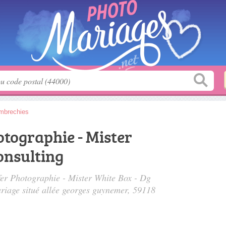
brechies
tographie - Mister
onsulting
fer Photographie - Mister White Box - Dg
riage situé
allée georges guynemer
, 59118