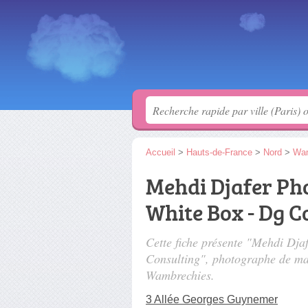
Accueil
>
Hauts-de-France
>
Nord
>
Wam
Mehdi Djafer Pho
White Box - Dg C
Cette fiche présente "Mehdi Dja
Consulting", photographe de ma
Wambrechies.
3 Allée Georges Guynemer