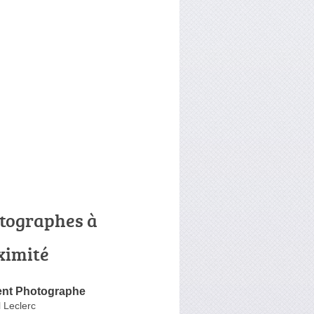
tographes à
ximité
ent Photographe
 Leclerc