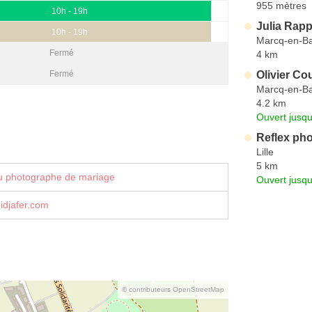
955 mètres
10h - 19h
Julia Rap
10h - 19h
Marcq-en-B
Fermé
4 km
Olivier C
Fermé
Marcq-en-B
4.2 km
Ouvert jusqu
Reflex ph
Lille
5 km
u photographe de mariage
Ouvert jusqu
djafer.com
© contributeurs OpenStreetMap