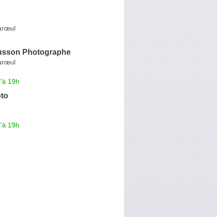
p
arœul
ousson Photographe
arœul
'à 19h
oto
'à 19h