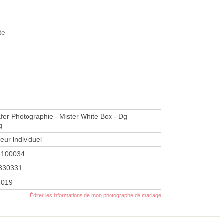
te
fer Photographie - Mister White Box - Dg
g
eur individuel
3100034
330331
2019
Éditer les informations de mon photographe de mariage