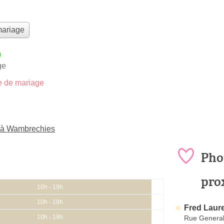
mariage
h
ge
 de mariage
 à Wambrechies
Pho
pro
10h - 19h
10h - 19h
Fred Laur
10h - 19h
Rue General