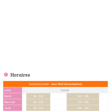
Horaires
Samedi prochain :
Jour férié (Assomption)
Lundi
Fermé
Mardi
9h - 12h
14h - 18h
Mercredi
9h - 12h
14h - 18h
Jeudi
9h - 12h
14h - 18h