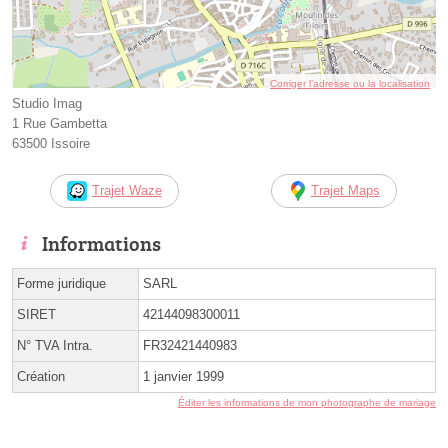
Corriger l’adresse ou la localisation
Studio Imag
1 Rue Gambetta
63500 Issoire
Trajet Waze
Trajet Maps
Informations
Forme juridique
SARL
SIRET
42144098300011
N° TVA Intra.
FR32421440983
Création
1 janvier 1999
Éditer les informations de mon photographe de mariage