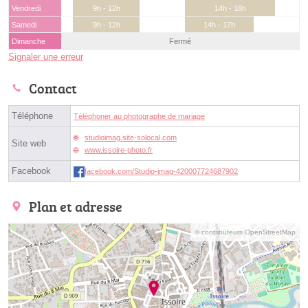
Vendredi
9h - 12h
14h - 18h
Samedi
9h - 12h
14h - 17h
Dimanche
Fermé
Signaler une erreur
Contact
Téléphone
Téléphoner au photographe de mariage
studioimag.site-solocal.com
Site web
www.issoire-photo.fr
Facebook
facebook.com/Studio-imag-420007724687902
Plan et adresse
© contributeurs OpenStreetMap