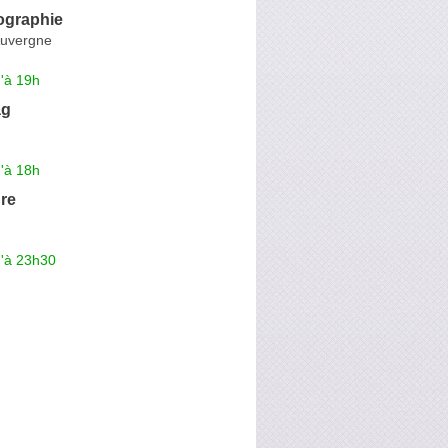
ographie
Auvergne
'à 19h
ag
'à 18h
re
u'à 23h30