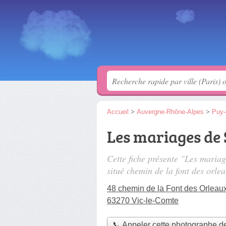
Accueil
>
Auvergne-Rhône-Alpes
>
Puy
Les mariages de 
Cette fiche présente "Les maria
situé
chemin de la font des orle
48 chemin de la Font des Orleau
63270 Vic-le-Comte
📞 Appeler cette photographe d