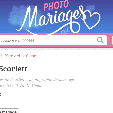
-de-Dôme
>
Vic-le-Comte
Scarlett
ges de Scarlett", photographe de mariage
aux
, 63270 Vic-le-Comte.
x
e mariage