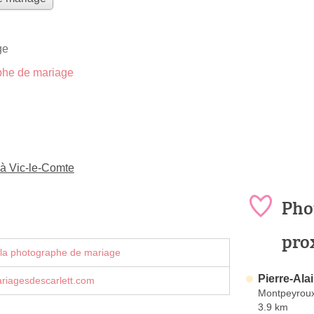
ge
he de mariage
à Vic-le-Comte
Pho
pro
 la photographe de mariage
Pierre-Al
riagesdescarlett.com
Montpeyrou
3.9 km