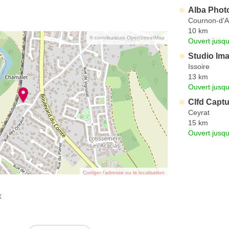
Alba Phot
Cournon-d'
10 km
© contributeurs OpenStreetMap
Ouvert jusqu
Studio Im
Issoire
13 km
Ouvert jusqu
Clfd Captu
Ceyrat
15 km
Ouvert jusq
Corriger l’adresse ou la localisation
x