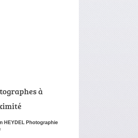
tographes à
ximité
ain HEYDEL Photographie
x