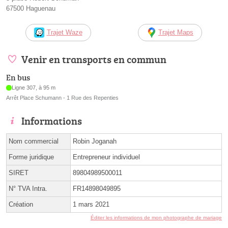
67500 Haguenau
Trajet Waze
Trajet Maps
Venir en transports en commun
En bus
Ligne 307, à 95 m
Arrêt Place Schumann - 1 Rue des Repenties
Informations
Nom commercial
Robin Joganah
Forme juridique
Entrepreneur individuel
SIRET
89804989500011
N° TVA Intra.
FR14898049895
Création
1 mars 2021
Éditer les informations de mon photographe de mariage