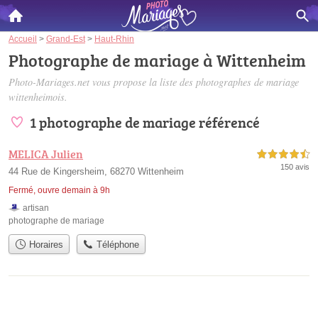
Accueil
>
Grand-Est
>
Haut-Rhin
Photographe de mariage à Wittenheim
Photo-Mariages.net vous propose la liste des
photographes de mariage
wittenheimois
.
1 photographe de mariage référencé
MELICA Julien
4,5 étoiles sur 5
150 avis
44 Rue de Kingersheim, 68270 Wittenheim
Fermé, ouvre demain à 9h
artisan
photographe de mariage
Horaires
Téléphone