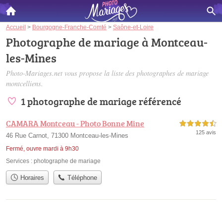
Accueil
>
Bourgogne-Franche-Comté
>
Saône-et-Loire
Photographe de mariage à Montceau-
les-Mines
Photo-Mariages.net vous propose la liste des
photographes de mariage
montcelliens
.
1 photographe de mariage référencé
CAMARA Montceau - Photo Bonne Mine
4,5 étoiles sur 5
125 avis
46 Rue Carnot, 71300 Montceau-les-Mines
Fermé, ouvre mardi à 9h30
Services :
photographe de mariage
Horaires
Téléphone