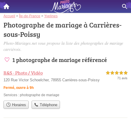
Accueil
>
Île-de-France
>
Yvelines
Photographe de mariage à Carrières-
sous-Poissy
Photo-Mariages.net vous propose la liste des
photographes de mariage
carriérois
.
1 photographe de mariage référencé
R&S - Photo / Vidéo
5,0 étoiles sur 5
71 avis
120 Rue Victor Schoelcher, 78955 Carrières-sous-Poissy
Fermé, ouvre à 9h
Services :
photographe de mariage
Horaires
Téléphone