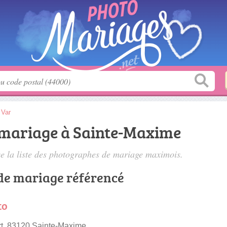
>
Var
mariage à Sainte-Maxime
 la liste des
photographes de mariage maximois
.
de mariage référencé
to
t, 83120 Sainte-Maxime