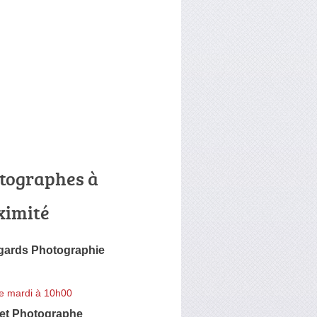
tographes à
ximité
gards Photographie
e mardi à 10h00
et Photographe