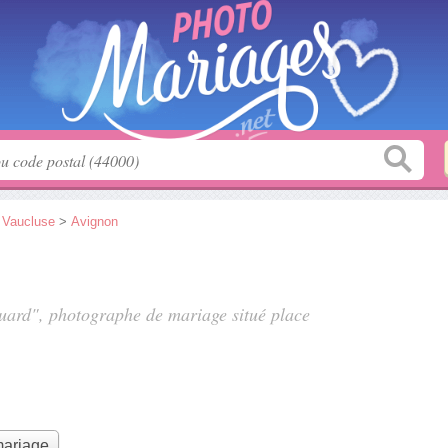
>
Vaucluse
>
Avignon
ouard", photographe de mariage situé
place
mariage