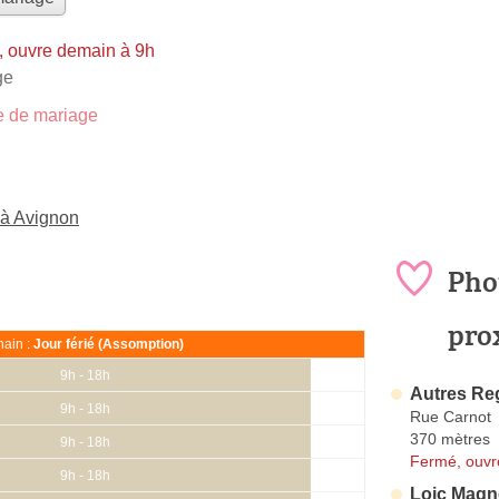
 ouvre demain à 9h
ge
 de mariage
 à Avignon
Pho
pro
ain :
Jour férié (Assomption)
9h - 18h
Autres Re
9h - 18h
Rue Carnot
370 mètres
9h - 18h
Fermé, ouvr
9h - 18h
Loic Magn