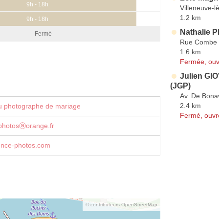
9h - 18h
Villeneuve-l
1.2 km
9h - 18h
Nathalie 
Fermé
Rue Combe
1.6 km
Fermée, ouv
Julien GI
(JGP)
Av. De Bona
2.4 km
u photographe de mariage
Fermé, ouvr
photosⓐorange.fr
nce-photos.com
© contributeurs OpenStreetMap