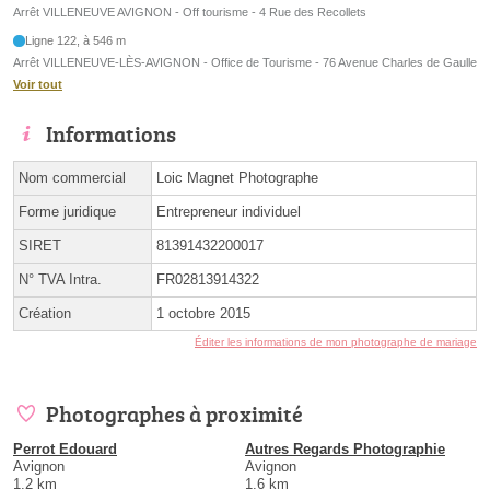
Arrêt VILLENEUVE AVIGNON - Off tourisme - 4 Rue des Recollets
Ligne 122, à 546 m
Arrêt VILLENEUVE-LÈS-AVIGNON - Office de Tourisme - 76 Avenue Charles de Gaulle
Voir tout
Informations
Nom commercial
Loic Magnet Photographe
Forme juridique
Entrepreneur individuel
SIRET
81391432200017
N° TVA Intra.
FR02813914322
Création
1 octobre 2015
Éditer les informations de mon photographe de mariage
Photographes à proximité
Perrot Edouard
Autres Regards Photographie
Avignon
Avignon
1.2 km
1.6 km