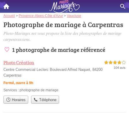
Accueil
>
Provence-Alpes-Côte d'Azur
>
Vaucluse
Photographe de mariage à Carpentras
Photo-Mariages.net vous propose la liste des
photographes de mariage
carpentrassiens
.
1 photographe de mariage référencé
Photo Création
4,0 étoiles sur 5
104 avis
Centre Commercial Leclerc Boulevard Alfred Naquet, 84200
Carpentras
Fermé, ouvre à 9h
Services :
photographe de mariage
Horaires
Téléphone