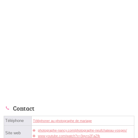
Contact
Téléphone
Téléphoner au photographe de mariage
photographe-nancy.com/photographe-neufchateau-vosges/
Site web
www.youtube.com/watch?v=3qvro2FaZfk