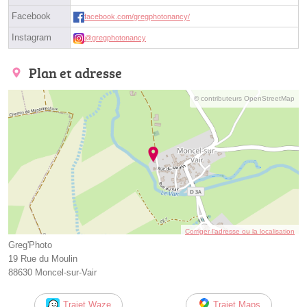
Facebook
facebook.com/gregphotonancy/
Instagram
@gregphotonancy
Plan et adresse
© contributeurs OpenStreetMap
Corriger l’adresse ou la localisation
Greg'Photo
19 Rue du Moulin
88630 Moncel-sur-Vair
Trajet Waze
Trajet Maps