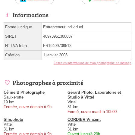
Informations
Forme juridique
Entrepreneur individuel
SIRET
40973951300037
N° TVA Intra.
FR19409739513
Création
1 janvier 2003
Éditer les informations de mon photographe de mariage
Photographes à proximité
Céline B Photographe
Gérard Photo, Laboratoire et
Saulxerotte
Studio à Vittel
19 km
Vittel
Fermée, ouvre demain à 9h
31 km
Fermé, ouvre mardi à 10h00
Slin.photo
CORDIER Vincent
Vittel
Vittel
31 km
31 km
Fermée, ouvre demain à 9h
Ouvert jusqu'à 20h