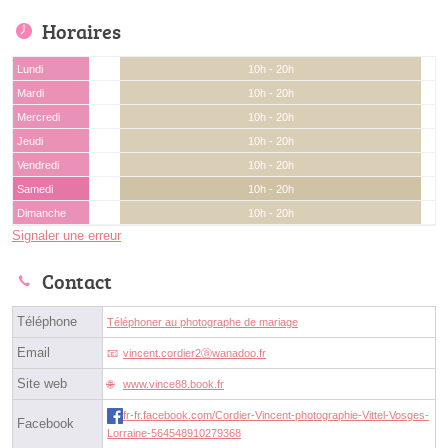
Horaires
Lundi
10h - 20h
Mardi
10h - 20h
Mercredi
10h - 20h
Jeudi
10h - 20h
Vendredi
10h - 20h
Samedi
10h - 20h
Dimanche
10h - 20h
Signaler une erreur
Contact
Téléphone
Téléphoner au photographe de mariage
Email
vincent.cordier2ⓐwanadoo.fr
Site web
www.vince88.book.fr
fr-fr.facebook.com/Cordier-Vincent-photographie-Vittel-Vosges-
Facebook
Lorraine-564548910279368