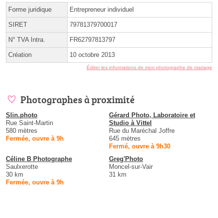
Forme juridique
Entrepreneur individuel
SIRET
79781379700017
N° TVA Intra.
FR62797813797
Création
10 octobre 2013
Éditer les informations de mon photographe de mariage
Photographes à proximité
Slin.photo
Gérard Photo, Laboratoire et
Rue Saint-Martin
Studio à Vittel
580 mètres
Rue du Maréchal Joffre
Fermée, ouvre à 9h
645 mètres
Fermé, ouvre à 9h30
Céline B Photographe
Greg'Photo
Saulxerotte
Moncel-sur-Vair
30 km
31 km
Fermée, ouvre à 9h