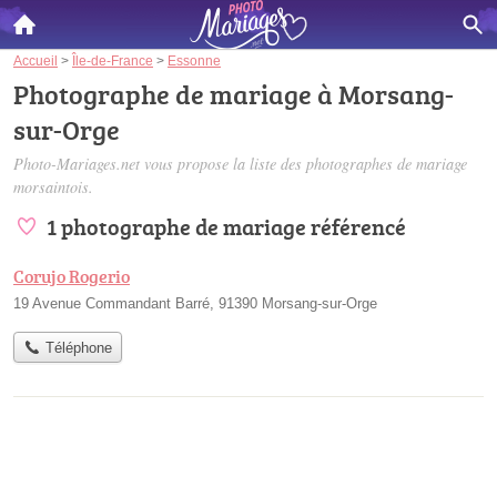
Accueil
>
Île-de-France
>
Essonne
Photographe de mariage à Morsang-
sur-Orge
Photo-Mariages.net vous propose la liste des
photographes de mariage
morsaintois
.
1 photographe de mariage référencé
Corujo Rogerio
19 Avenue Commandant Barré, 91390 Morsang-sur-Orge
Téléphone