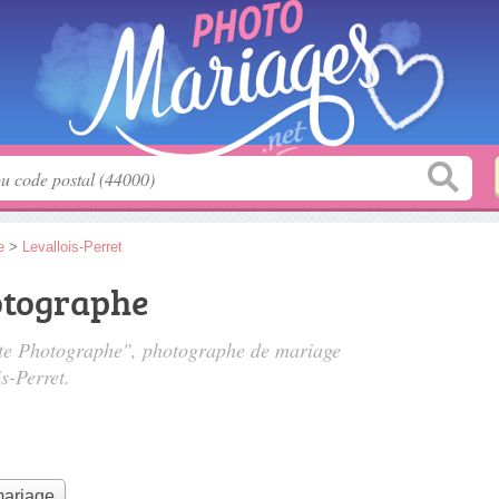
e
>
Levallois-Perret
otographe
urte Photographe", photographe de mariage
s-Perret.
mariage