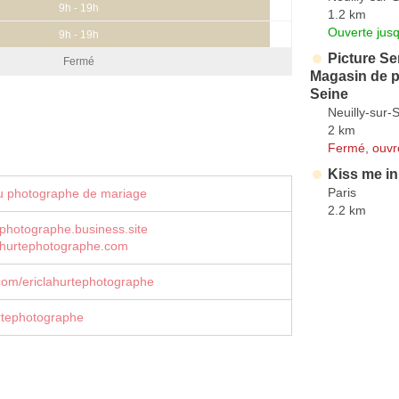
9h - 19h
1.2 km
Ouverte jus
9h - 19h
Picture Se
Fermé
Magasin de p
Seine
Neuilly-sur-
2 km
Fermé, ouvr
Kiss me in
Paris
u photographe de mariage
2.2 km
ephotographe.business.site
ahurtephotographe.com
com/ericlahurtephotographe
rtephotographe