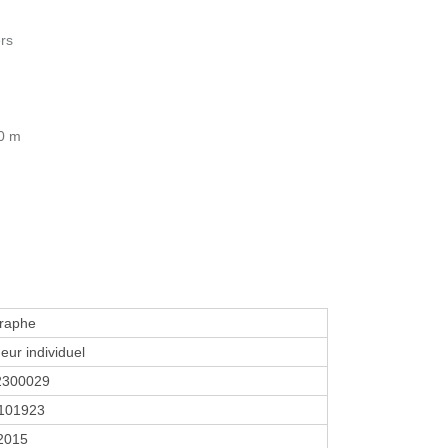
ers
90 m
graphe
eur individuel
2300029
101923
 2015