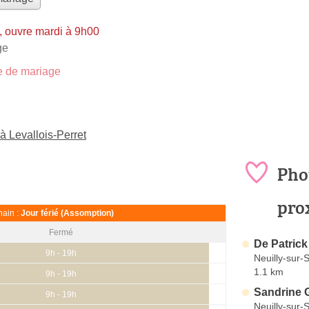
 ouvre mardi à 9h00
ge
 de mariage
 Levallois-Perret
Pho
pro
ain :
Jour férié (Assomption)
Fermé
De Patrick
9h - 19h
Neuilly-sur-
1.1 km
9h - 19h
Sandrine 
9h - 19h
Neuilly-sur-