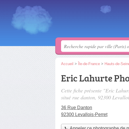
Accueil
>
Île-de-France
>
Hauts-de-Sein
Eric Lahurte Ph
Cette fiche présente "Eric Lah
situé
rue danton
, 92300 Levalloi
36 Rue Danton
92300 Levallois-Perret
📞 Appeler ce photographe de 