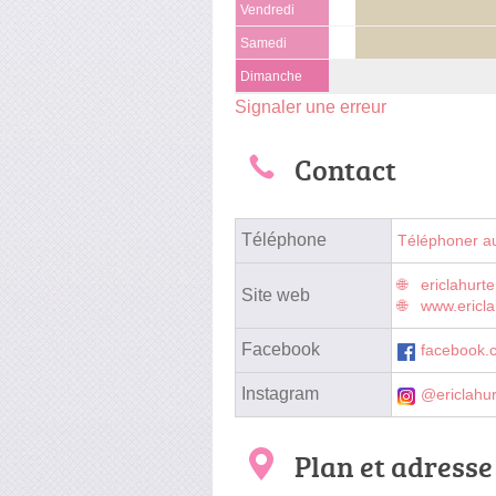
Vendredi
Samedi
Dimanche
Signaler une erreur
Contact
Téléphone
Téléphoner a
ericlahurt
Site web
www.ericl
Facebook
facebook.
Instagram
@ericlahu
Plan et adresse