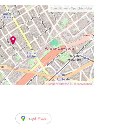
© contributeurs OpenStreetMap
Corriger l’adresse ou la localisation
Trajet Maps