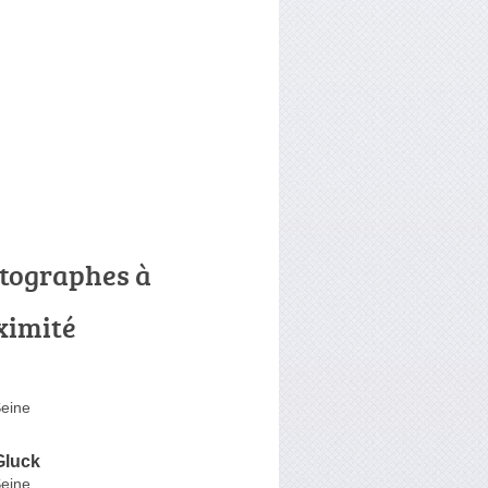
tographes à
ximité
Seine
Gluck
Seine