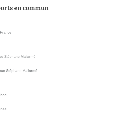
ports en commun
 France
nue Stéphane Mallarmé
enue Stéphane Mallarmé
Bineau
Bineau