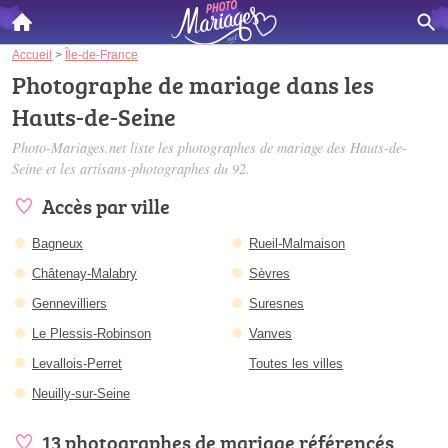
Accueil
>
Île-de-France
Photographe de mariage dans les
Hauts-de-Seine
Photo-Mariages.net liste les
photographes de mariage des Hauts-de-
Seine
et les artisans-photographes du 92.
Accès par ville
Bagneux
Rueil-Malmaison
Châtenay-Malabry
Sèvres
Gennevilliers
Suresnes
Le Plessis-Robinson
Vanves
Levallois-Perret
Toutes les villes
Neuilly-sur-Seine
13 photographes de mariage référencés