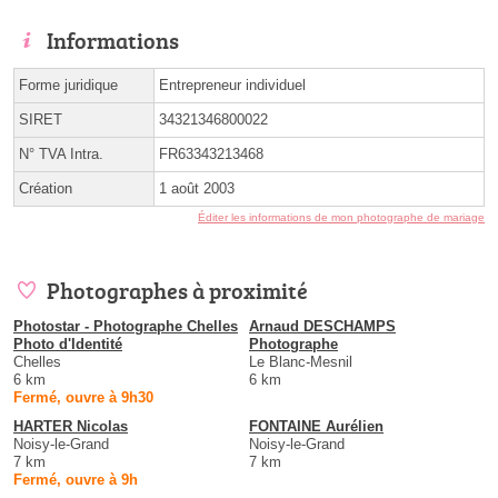
Informations
Forme juridique
Entrepreneur individuel
SIRET
34321346800022
N° TVA Intra.
FR63343213468
Création
1 août 2003
Éditer les informations de mon photographe de mariage
Photographes à proximité
Photostar - Photographe Chelles
Arnaud DESCHAMPS
Photo d'Identité
Photographe
Chelles
Le Blanc-Mesnil
6 km
6 km
Fermé, ouvre à 9h30
HARTER Nicolas
FONTAINE Aurélien
Noisy-le-Grand
Noisy-le-Grand
7 km
7 km
Fermé, ouvre à 9h