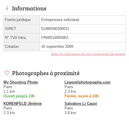
Informations
Forme juridique
Entrepreneur individuel
SIRET
51486596300011
N° TVA Intra.
FR68514865963
Création
16 septembre 2009
Éditer les informations de mon photographe de mariage
Photographes à proximité
My Shooting Photo
Legentilphotographe.com
Paris
Paris
1.1 km
2.3 km
Ouvert jusqu'à 19h
Fermé, ouvre à 10h
KORENFELD Jérémie
Salvatore Li Causi
Paris
Paris
2.3 km
3.8 km