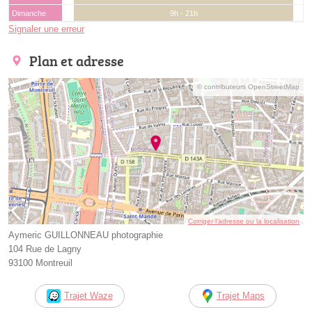
Dimanche
9h - 21h
Signaler une erreur
Plan et adresse
© contributeurs OpenStreetMap
Corriger l’adresse ou la localisation
Aymeric GUILLONNEAU photographie
104 Rue de Lagny
93100 Montreuil
Trajet Waze
Trajet Maps