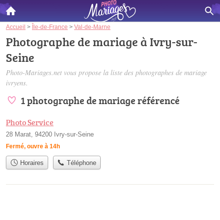
Accueil
>
Île-de-France
>
Val-de-Marne
Photographe de mariage à Ivry-sur-
Seine
Photo-Mariages.net vous propose la liste des
photographes de mariage
ivryens
.
1 photographe de mariage référencé
Photo Service
28 Marat, 94200 Ivry-sur-Seine
Fermé, ouvre à 14h
Horaires
Téléphone