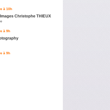
e à 10h
à Images Christophe THIEUX
le
e à 9h
hotography
e à 9h