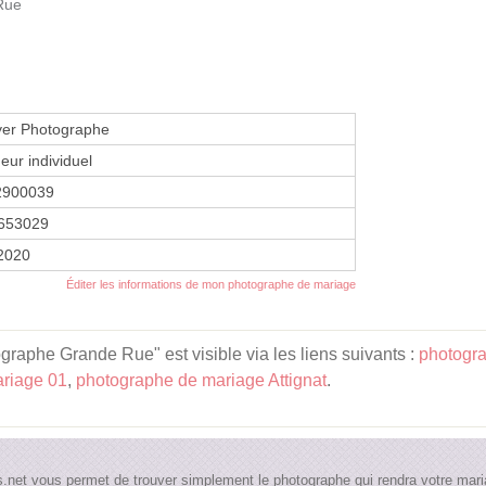
 Rue
yer Photographe
eur individuel
2900039
653029
 2020
Éditer les informations de mon photographe de mariage
aphe Grande Rue" est visible via les liens suivants :
photogr
riage 01
,
photographe de mariage Attignat
.
.net vous permet de trouver simplement le photographe qui rendra votre maria