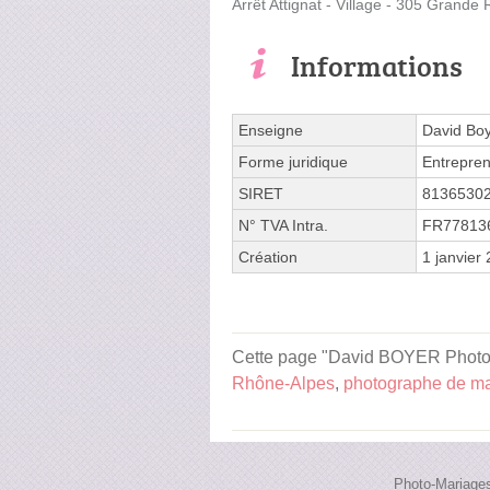
Arrêt Attignat - Village - 305 Grande
Informations
Enseigne
David Bo
Forme juridique
Entrepren
SIRET
8136530
N° TVA Intra.
FR77813
Création
1 janvier
Cette page "David BOYER Photogr
Rhône-Alpes
,
photographe de ma
Photo-Mariages