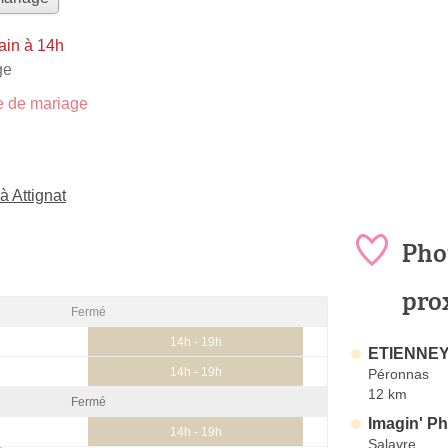
ain à 14h
ge
 de mariage
 Attignat
Pho
pro
Fermé
14h - 19h
ETIENNEY
14h - 19h
Péronnas
12 km
Fermé
Imagin' P
14h - 19h
Salavre