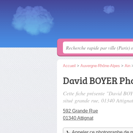
Accueil
>
Auvergne-Rhône-Alpes
>
Ain
David BOYER Ph
Cette fiche présente "David B
situé
grande rue
, 01340 Attignat
592 Grande Rue
01340 Attignat
📞 Appeler ce photographe de 