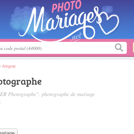
>
Attignat
otographe
OYER Photographe", photographe de mariage
.
mariage