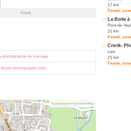
17 km
Fermé, ouvr
Fermé
La Boite 
Pont-de-Vey
21 km
Fermé, ouvr
Crerik- P
Laiz
u photographe de mariage
21 km
Fermé, ouvr
-boyer-photographe.com
© contributeurs OpenStreetMap