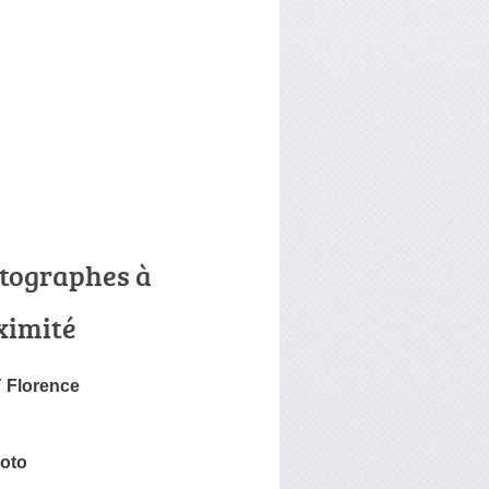
tographes à
ximité
 Florence
hoto