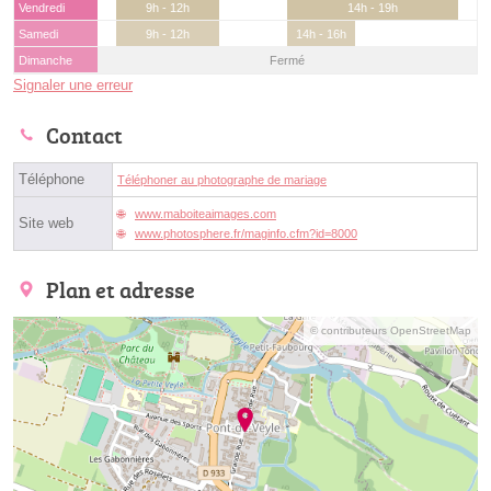
Vendredi
9h - 12h
14h - 19h
Samedi
9h - 12h
14h - 16h
Dimanche
Fermé
Signaler une erreur
Contact
Téléphone
Téléphoner au photographe de mariage
www.maboiteaimages.com
Site web
www.photosphere.fr/maginfo.cfm?id=8000
Plan et adresse
© contributeurs OpenStreetMap