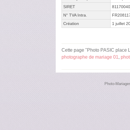
SIRET
8117004
N° TVA Intra.
FR20811
Création
1 juillet 
Cette page "Photo PASIC place Leg
photographe de mariage 01
,
phot
Photo-Mariages