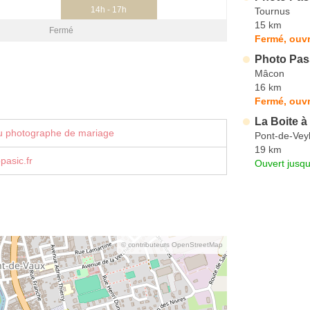
14h - 17h
Tournus
15 km
Fermé
Fermé, ouvr
Photo Pas
Mâcon
16 km
Fermé, ouvr
La Boite 
u photographe de mariage
Pont-de-Vey
19 km
asic.fr
Ouvert jusqu
© contributeurs OpenStreetMap