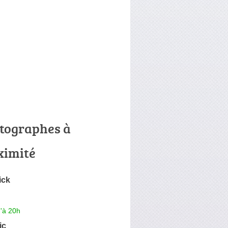
tographes à
ximité
ick
'à 20h
ic