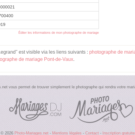
0000021
700400
2019
Éditer les informations de mon photographe de mariage
rand" est visible via les liens suivants :
photographe de mar
ographe de mariage Pont-de-Vaux
.
.net vous permet de trouver simplement le photographe qui rendra votre maria
© 2026
Photo-Mariages.net
-
Mentions légales
-
Contact
-
Inscription gratuite