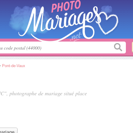
>
Pont-de-Vaux
SIC", photographe de mariage situé
place
mariage