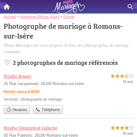
Accueil
>
Auvergne-Rhône-Alpes
>
Drôme
Photographe de mariage à Romans-
sur-Isère
Photo-Mariages.net vous propose la liste des
photographes de mariage
romanais
.
2 photographes de mariage référencés
Studio Boyer
3,5 étoiles sur 5
76 avis
25 Rue Jacquemart, 26100 Romans-sur-Isère
Fermé, ouvre à 9h30
Services :
photographe de mariage
Horaires
Téléphone
Studio Omniphot Galerie
4,0 étoiles sur 5
35 avis
50 Rue Palestro, 26100 Romans-sur-Isère