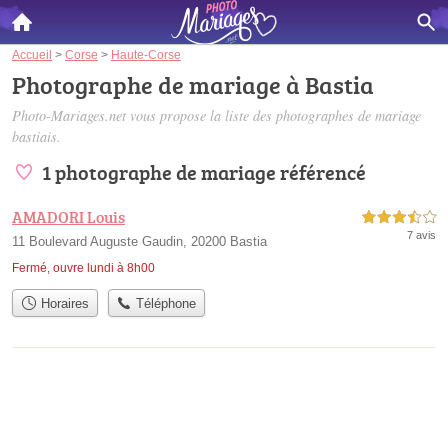
Accueil
>
Corse
>
Haute-Corse
Photographe de mariage à Bastia
Photo-Mariages.net vous propose la liste des
photographes de mariage
bastiais
.
1 photographe de mariage référencé
AMADORI Louis
3,5 étoiles sur 5
7 avis
11 Boulevard Auguste Gaudin, 20200 Bastia
Fermé, ouvre lundi à 8h00
Horaires
Téléphone