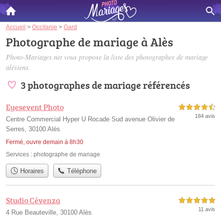
Accueil
>
Occitanie
>
Gard
Photographe de mariage à Alès
Photo-Mariages.net vous propose la liste des
photographes de mariage
alésiens
.
3 photographes de mariage référencés
Eyesevent Photo
4,5 étoiles sur 5
184 avis
Centre Commercial Hyper U Rocade Sud avenue Olivier de
Serres, 30100 Alès
Fermé, ouvre demain à 8h30
Services :
photographe de mariage
Horaires
Téléphone
Studio Cévenza
5,0 étoiles sur 5
11 avis
4 Rue Beauteville, 30100 Alès