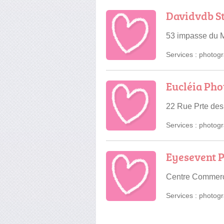
Davidvdb S
53 impasse du M
Services :
photogr
Eucléia Pho
22 Rue Prte des
Services :
photogr
Eyesevent 
Centre Commerci
Services :
photogr