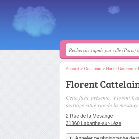
Accueil
>
Occitanie
>
Haute-Garonne
>
Florent Cattela
Cette fiche présente "Florent C
mariage situé
rue de la mesange
2 Rue de la Mesange
31860 Labarthe-sur-Lèze
📞 Appeler ce photographe de 