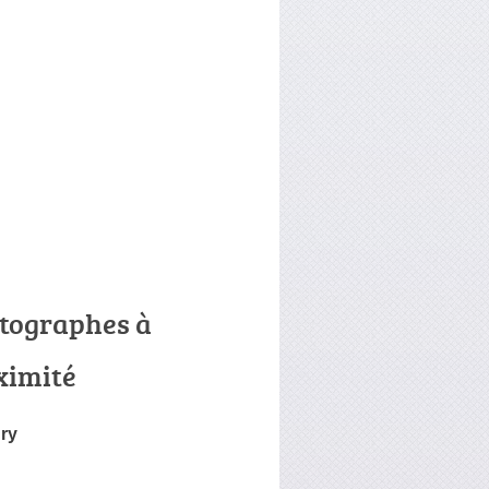
tographes à
ximité
ry