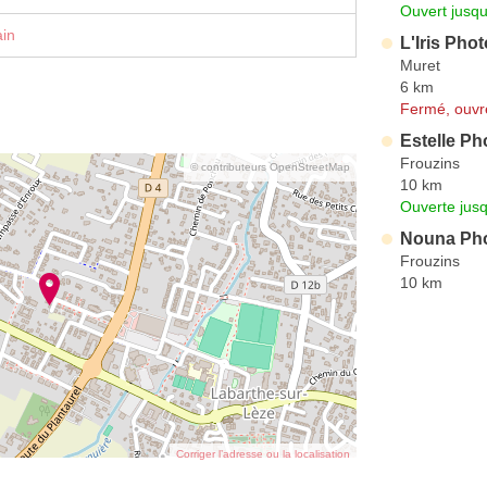
Ouvert jusqu
ain
L'Iris Phot
Muret
6 km
Fermé, ouvr
Estelle Ph
Frouzins
© contributeurs OpenStreetMap
10 km
Ouverte jus
Nouna Pho
Frouzins
10 km
Corriger l’adresse ou la localisation