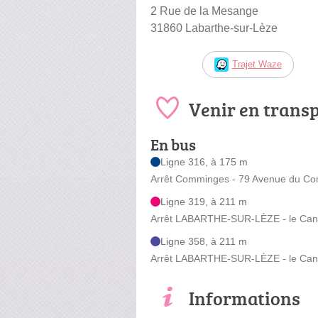
2 Rue de la Mesange
31860 Labarthe-sur-Lèze
Trajet Waze
Venir en trans
En bus
Ligne 316, à 175 m
Arrêt Comminges - 79 Avenue du C
Ligne 319, à 211 m
Arrêt LABARTHE-SUR-LÈZE - le Cant
Ligne 358, à 211 m
Arrêt LABARTHE-SUR-LÈZE - le Cant
Informations