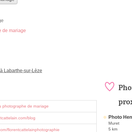
ge
 de mariage
à Labarthe-sur-Lèze
Pho
pro
u photographe de mariage
Photo Hen
tcattelain.com/blog
Muret
5 km
om/florentcattelainphotographie