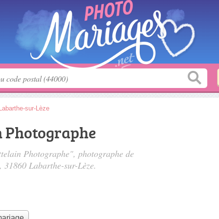
Labarthe-sur-Lèze
in Photographe
attelain Photographe", photographe de
, 31860 Labarthe-sur-Lèze.
mariage