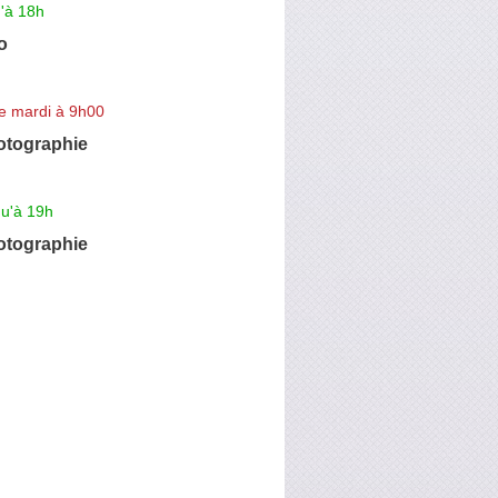
'à 18h
o
e mardi à 9h00
otographie
qu'à 19h
tographie