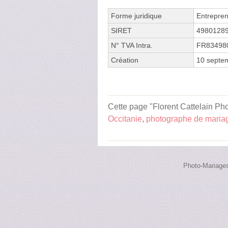
Forme juridique
Entrepren
SIRET
4980128
N° TVA Intra.
FR83498
Création
10 septe
Cette page "Florent Cattelain Pho
Occitanie
,
photographe de maria
Photo-Mariages