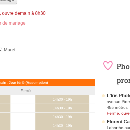
, ouvre demain à 8h30
 de mariage
à Muret
Pho
pro
ain :
Jour férié (Assomption)
Fermé
L'Iris Phot
14h30 - 19h
avenue Pierr
455 mètres
14h30 - 19h
Fermé, ouvr
14h30 - 19h
Florent Ca
14h30 - 19h
Labarthe-su