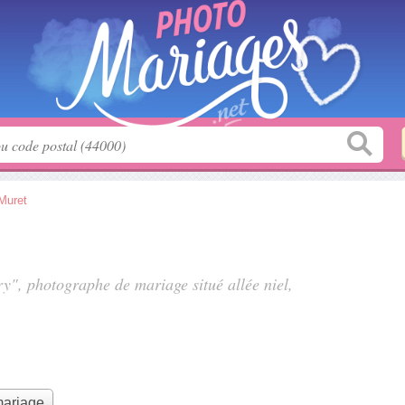
Muret
nry", photographe de mariage situé
allée niel
,
mariage