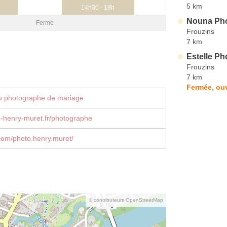
5 km
14h30 - 18h
Nouna Pho
Fermé
Frouzins
7 km
Estelle Ph
Frouzins
7 km
Fermée, ouv
u photographe de mariage
-henry-muret.fr/photographe
com/photo.henry.muret/
© contributeurs OpenStreetMap