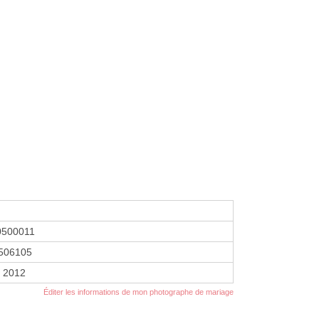
0500011
506105
r 2012
Éditer les informations de mon photographe de mariage