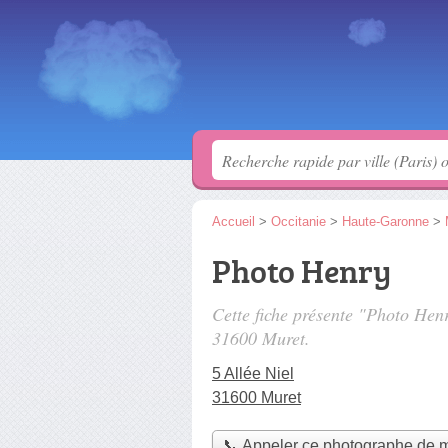
Accueil
>
Occitanie
>
Haute-Garonne
>
Photo Henry
Cette fiche présente "Photo He
31600 Muret.
5 Allée Niel
31600 Muret
📞 Appeler ce photographe de 