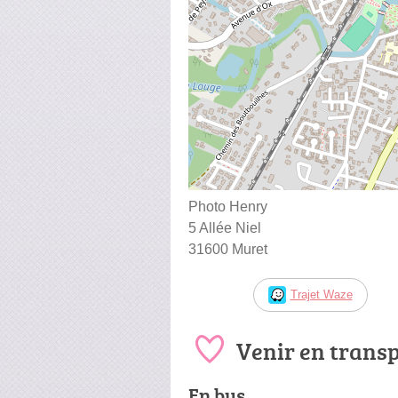
Photo Henry
5 Allée Niel
31600 Muret
Trajet Waze
Venir en trans
En bus