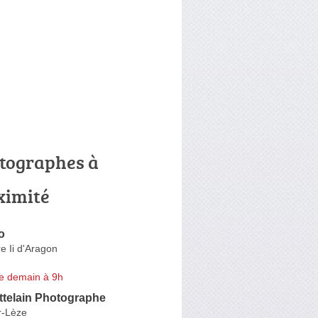
tographes à
ximité
o
e Ii d'Aragon
e demain à 9h
ttelain Photographe
r-Lèze