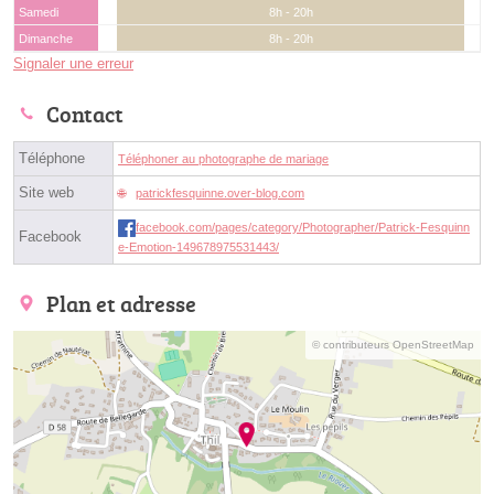
Samedi
8h - 20h
Dimanche
8h - 20h
Signaler une erreur
Contact
Téléphone
Téléphoner au photographe de mariage
Site web
patrickfesquinne.over-blog.com
facebook.com/pages/category/Photographer/Patrick-Fesquinn
Facebook
e-Emotion-149678975531443/
Plan et adresse
© contributeurs OpenStreetMap