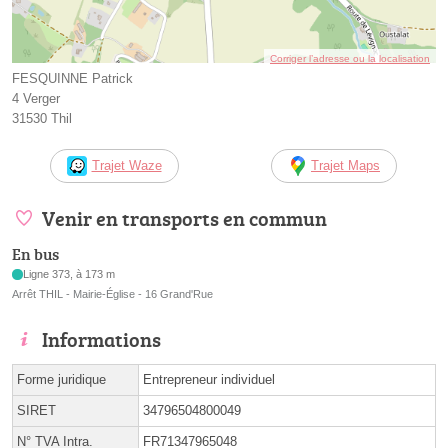
Corriger l’adresse ou la localisation
FESQUINNE Patrick
4 Verger
31530 Thil
Trajet Waze
Trajet Maps
Venir en transports en commun
En bus
Ligne 373, à 173 m
Arrêt THIL - Mairie-Église - 16 Grand'Rue
Informations
Forme juridique
Entrepreneur individuel
SIRET
34796504800049
N° TVA Intra.
FR71347965048