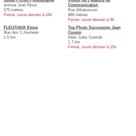
Julien Pichot Photographe
Vision HD | Agence de
avenue Jean Rieux
Communication
575 mètres
Rue d'Aubuisson
Fermé, ouvre demain à 10h
980 mètres
Fermé, ouvre demain à 9h
FLEUTIAUX Elena
Top Photo Succession Jean
Rue des 3 Journées
Cousin
1.5 km
Allée Jules Guesde
1.7 km
Fermé, ouvre demain à 15h