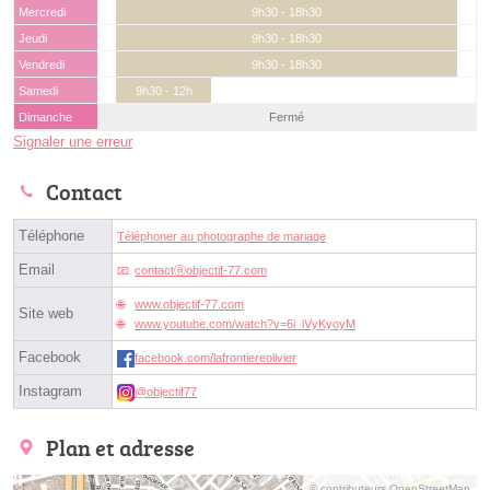
Mercredi
9h30 - 18h30
Jeudi
9h30 - 18h30
Vendredi
9h30 - 18h30
Samedi
9h30 - 12h
Dimanche
Fermé
Signaler une erreur
Contact
Téléphone
Téléphoner au photographe de mariage
Email
contactⓐobjectif-77.com
www.objectif-77.com
Site web
www.youtube.com/watch?v=6i_iVyKyoyM
Facebook
facebook.com/lafrontiereolivier
Instagram
@objectif77
Plan et adresse
© contributeurs OpenStreetMap