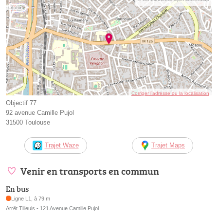
Corriger l’adresse ou la localisation
Objectif 77
92 avenue Camille Pujol
31500 Toulouse
Trajet Waze
Trajet Maps
Venir en transports en commun
En bus
Ligne L1, à 79 m
Arrêt Tilleuls - 121 Avenue Camille Pujol