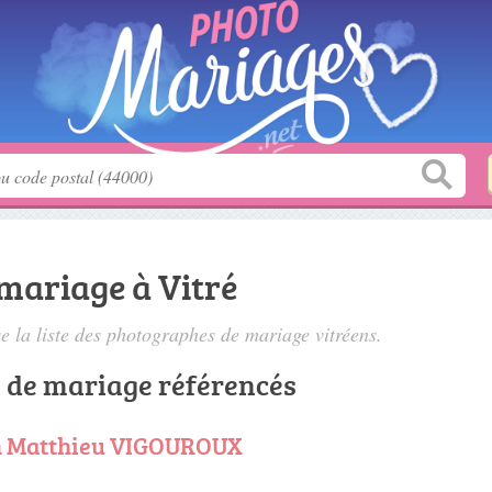
mariage à Vitré
 la liste des
photographes de mariage vitréens
.
 de mariage référencés
h Matthieu VIGOUROUX