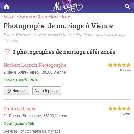
Accueil
>
Auvergne-Rhône-Alpes
>
Isère
Photographe de mariage à Vienne
Photo-Mariages.net vous propose la liste des
photographes de mariage
viennois
.
2 photographes de mariage référencés
Norbert Lacroix Photographe
5,0 étoiles sur 5
68 avis
2 place Saint-Ferréol, 38200 Vienne
Ouvert jusqu'à 12h30
Horaires
Téléphone
Photo & Dragée
5,0 étoiles sur 5
18 avis
21 Rue de Bourgogne, 38200 Vienne
Ouvert jusqu'à 20h
Services :
photographe de mariage