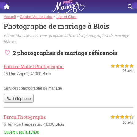
Accueil
>
Centre-Val de Loire
>
Loir-et-Cher
Photographe de mariage à Blois
Photo-Mariages.net vous propose la liste des
photographes de mariage
blésois
.
2 photographes de mariage référencés
Patrice Mollet Photographe
5,0 étoiles sur 5
26 avis
15 Rue Appell, 41000 Blois
Services :
photographe de mariage
Téléphone
Peron Photographe
4,5 étoiles sur 5
16 avis
6 Ter Rue Pardessus, 41000 Blois
Ouvert jusqu'à 18h30