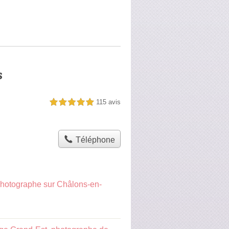
s
115 avis
5,0 étoiles sur 5
Téléphone
hotographe sur Châlons-en-