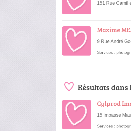
151 Rue Camill
Maxime ME
9 Rue André God
Services :
photogr
Résultats dans
Cylprod Im
15 impasse Maur
Services :
photogr