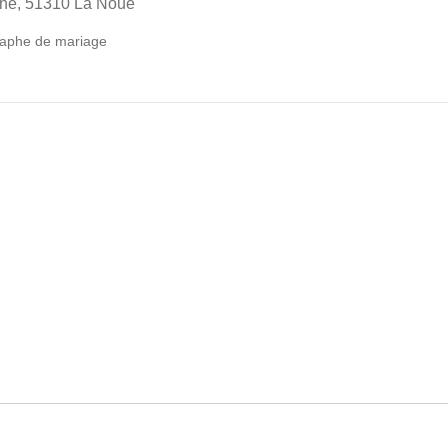
ne, 51310 La Noue
aphe de mariage