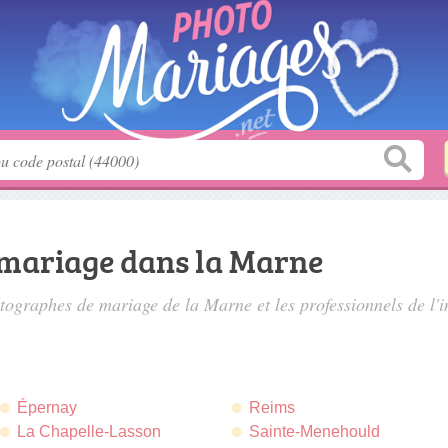
mariage dans la Marne
tographes de mariage de la Marne
et les professionnels de l'
Épernay
Reims
La Chapelle-Lasson
Sainte-Menehould