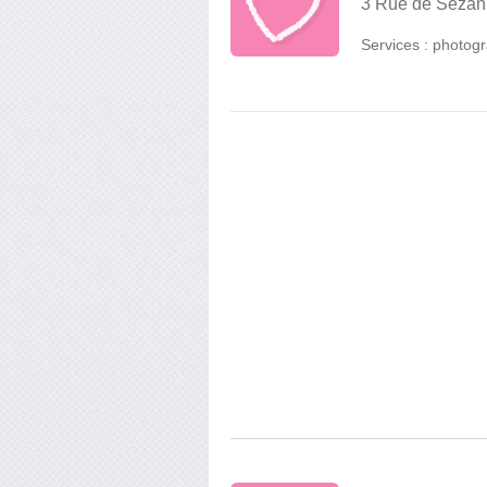
3 Rue de Sézan
Services :
photogr