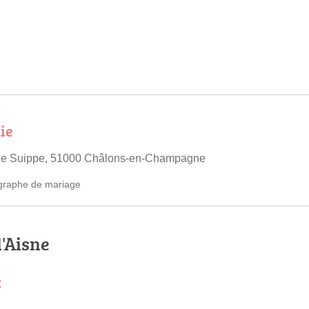
ie
de Suippe, 51000 Châlons-en-Champagne
graphe de mariage
l'Aisne
x