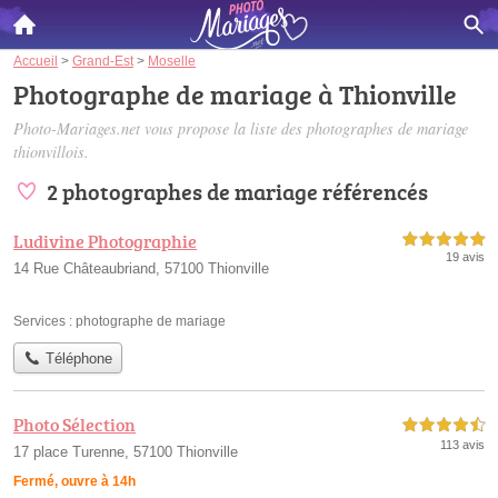
Accueil
>
Grand-Est
>
Moselle
Photographe de mariage à Thionville
Photo-Mariages.net vous propose la liste des
photographes de mariage
thionvillois
.
2 photographes de mariage référencés
Ludivine Photographie
5,0 étoiles sur 5
19 avis
14 Rue Châteaubriand, 57100 Thionville
Services :
photographe de mariage
Téléphone
Photo Sélection
4,5 étoiles sur 5
113 avis
17 place Turenne, 57100 Thionville
Fermé, ouvre à 14h