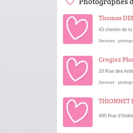
Photographes d
Thomas DEM
43 chemin de la
Services :
photogr
Crogiez Ph
20 Rue des Ard
Services :
photogr
THIONNET 
490 Rue d'Ardr