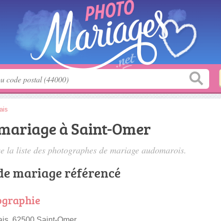
ais
mariage à Saint-Omer
 la liste des
photographes de mariage audomarois
.
de mariage référencé
ographie
ais, 62500 Saint-Omer