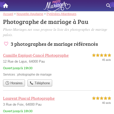
Accueil
>
Nouvelle-Aquitaine
>
Pyrénées-Atlantiques
Photographe de mariage à Pau
Photo-Mariages.net vous propose la liste des
photographes de mariage
palois
.
3 photographes de mariage référencés
Camille Espigat-Cancé Photographe
5,0 étoiles sur 5
45 avis
12 Rue de Lajus, 64000 Pau
Ouvert jusqu'à 19h30
Services :
photographe de mariage
Horaires
Téléphone
Laurent Pascal Photographe
5,0 étoiles sur 5
40 avis
3 Rue de Foix, 64000 Pau
Ouvert jusqu'à 18h30