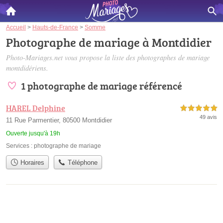
Accueil
>
Hauts-de-France
>
Somme
Photographe de mariage à Montdidier
Photo-Mariages.net vous propose la liste des
photographes de mariage
montdidériens
.
1 photographe de mariage référencé
HAREL Delphine
5,0 étoiles sur 5
49 avis
11 Rue Parmentier, 80500 Montdidier
Ouverte jusqu'à 19h
Services :
photographe de mariage
Horaires
Téléphone