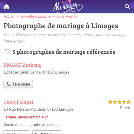
Accueil
>
Nouvelle-Aquitaine
>
Haute-Vienne
Photographe de mariage à Limoges
Photo-Mariages.net vous propose la liste des
photographes de mariage
limougeauds
.
5 photographes de mariage référencés
BAGAGE Anthony
124 Rue Saint Gence, 87100 Limoges
Téléphone
Chloë Fidanzi
5,0 étoiles sur 5
64 avis
18 Rue Nelson Mandela, 87100 Limoges
Fermée, ouvre demain à 9h
Services :
photographe de mariage