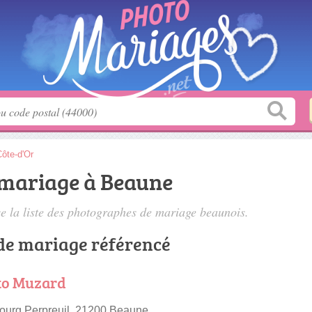
ôte-d'Or
mariage à Beaune
 la liste des
photographes de mariage beaunois
.
de mariage référencé
oto Muzard
ourg Perpreuil, 21200 Beaune