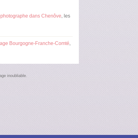
n
photographe dans Chenôve
, les
iage Bourgogne-Franche-Comté
,
ge inoubliable.