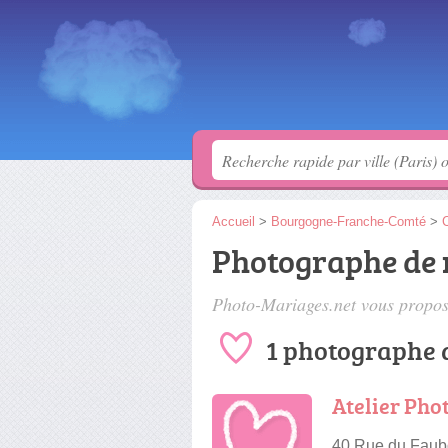
Accueil
>
Bourgogne-Franche-Comté
>
C
Photographe de 
Photo-Mariages.net vous propose
1 photographe 
Atelier Ph
40 Rue du Faub