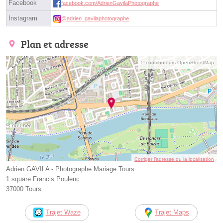
Facebook
facebook.com/AdrienGavilaPhotographe
Instagram
@adrien_gavilaphotographe
Plan et adresse
© contributeurs OpenStreetMap
Corriger l’adresse ou la localisation
Adrien GAVILA - Photographe Mariage Tours
1 square Francis Poulenc
37000 Tours
Trajet Waze
Trajet Maps