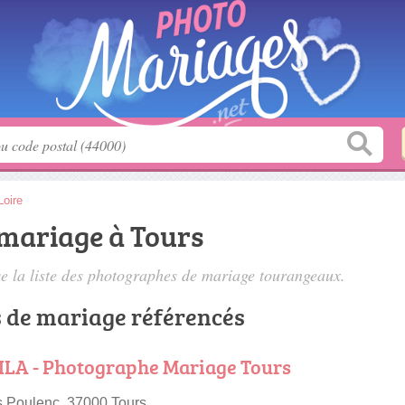
Loire
mariage à Tours
 la liste des
photographes de mariage tourangeaux
.
 de mariage référencés
ILA - Photographe Mariage Tours
s Poulenc, 37000 Tours